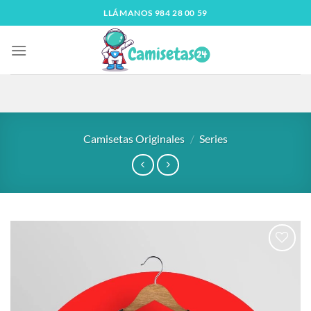
LLÁMANOS 984 28 00 59
Camisetas Originales
/
Series
Añadir
a la
lista
de