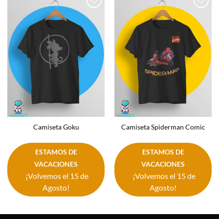
Añadir
Añadir
a la
a la
lista de
lista de
deseos
deseos
Camiseta Goku
Camiseta Spiderman Comic
ESTAMOS DE
ESTAMOS DE
VACACIONES
VACACIONES
¡Volvemos el 15 de
¡Volvemos el 15 de
Agosto!
Agosto!