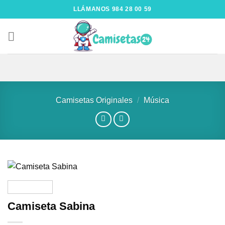
LLÁMANOS 984 28 00 59
Camisetas Originales
/
Música
Añadir
a la
Camiseta Sabina
lista de
deseos