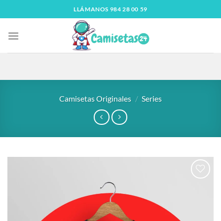
LLÁMANOS 984 28 00 59
Camisetas Originales
/
Series
Añadir
a la
lista
de