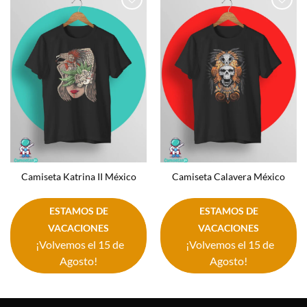
Añadir
Añadir
a la
a la
lista de
lista de
deseos
deseos
Camiseta Katrina II México
Camiseta Calavera México
ESTAMOS DE
ESTAMOS DE
VACACIONES
VACACIONES
¡Volvemos el 15 de
¡Volvemos el 15 de
Agosto!
Agosto!