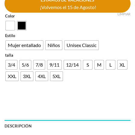
¡Volvemos el 15 de Agosto!
LIMPIAR
Color
Estilo
Mujer entallado
Niños
Unisex Classic
talla
3/4
5/6
7/8
9/11
12/14
S
M
L
XL
XXL
3XL
4XL
5XL
DESCRIPCIÓN