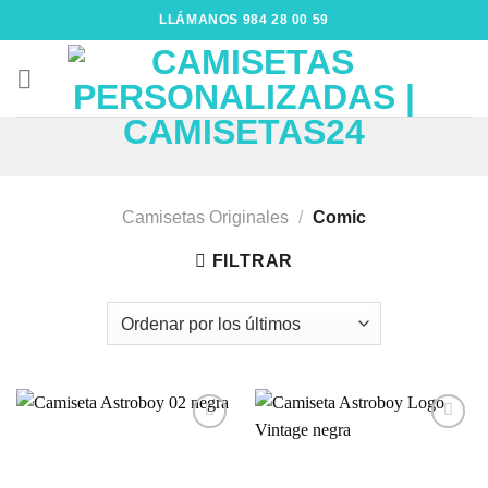
Saltar
LLÁMANOS 984 28 00 59
al
contenido
Camisetas Originales
/
Comic
FILTRAR
Añadir
Añadir
a la
a la
lista de
lista de