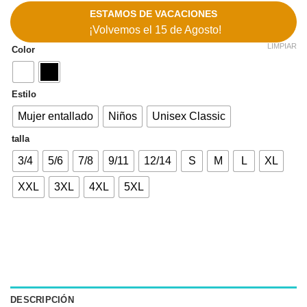
ESTAMOS DE VACACIONES
¡Volvemos el 15 de Agosto!
LIMPIAR
Color
Estilo
Mujer entallado
Niños
Unisex Classic
talla
3/4
5/6
7/8
9/11
12/14
S
M
L
XL
XXL
3XL
4XL
5XL
DESCRIPCIÓN