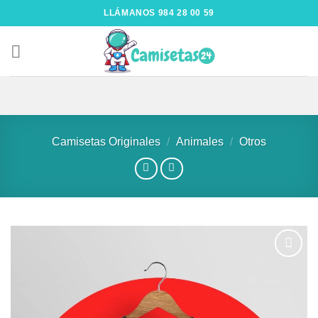
LLÁMANOS 984 28 00 59
Camisetas Originales
/
Animales
/
Otros
Añadir
a la
lista de
deseos