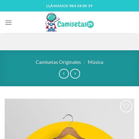
LLÁMANOS 984 28 00 59
Camisetas Originales
/
Música
Añadir
a la
lista
de