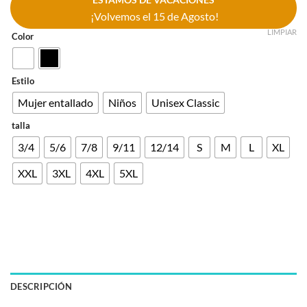
¡Volvemos el 15 de Agosto!
LIMPIAR
Color
Estilo
Mujer entallado
Niños
Unisex Classic
talla
3/4
5/6
7/8
9/11
12/14
S
M
L
XL
XXL
3XL
4XL
5XL
DESCRIPCIÓN