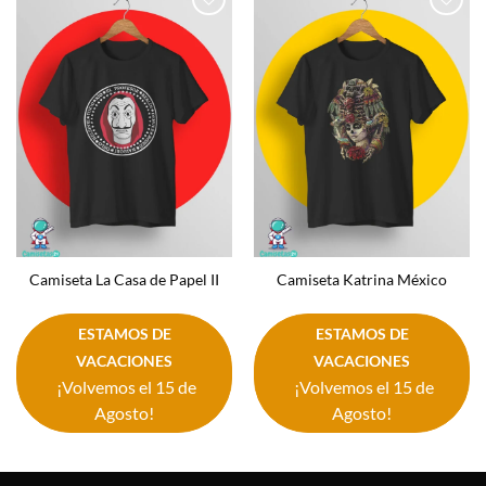
Añadir
Añadir
a la
a la
lista de
lista de
deseos
deseos
Camiseta La Casa de Papel II
Camiseta Katrina México
ESTAMOS DE
ESTAMOS DE
VACACIONES
VACACIONES
¡Volvemos el 15 de
¡Volvemos el 15 de
Agosto!
Agosto!