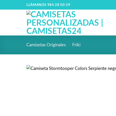
LLÁMANOS 984 28 00 59
Camisetas Originales
/
Friki