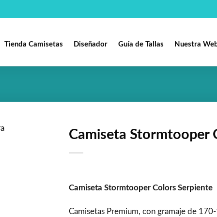
Tienda Camisetas
Diseñador
Guía de Tallas
Nuestra We
Camiseta Stormtooper C
Añadir
a la
lista de
deseos
Camiseta Stormtooper Colors Serpiente
Camisetas Premium, con gramaje de 170-