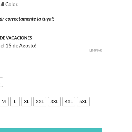
ll Color.
gir correctamente la tuya!!
DE VACACIONES
el 15 de Agosto!
LIMPIAR
c
M
L
XL
XXL
3XL
4XL
5XL