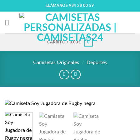
LLÁMANOS 984 28 00 59
0
CARRITO /
0.00
€
Camisetas Originales
/
Deportes
Añadir
a la
lista
de