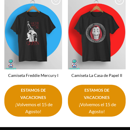
Añadir
Añadir
a la
a la
lista de
lista de
deseos
deseos
Camiseta Freddie Mercury I
Camiseta La Casa de Papel II
ESTAMOS DE
ESTAMOS DE
VACACIONES
VACACIONES
¡Volvemos el 15 de
¡Volvemos el 15 de
Agosto!
Agosto!