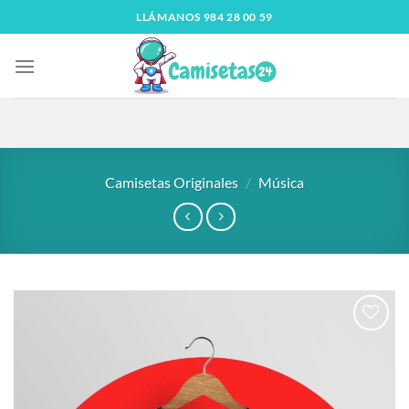
LLÁMANOS 984 28 00 59
Camisetas Originales
/
Música
Añadir
a la
lista
de