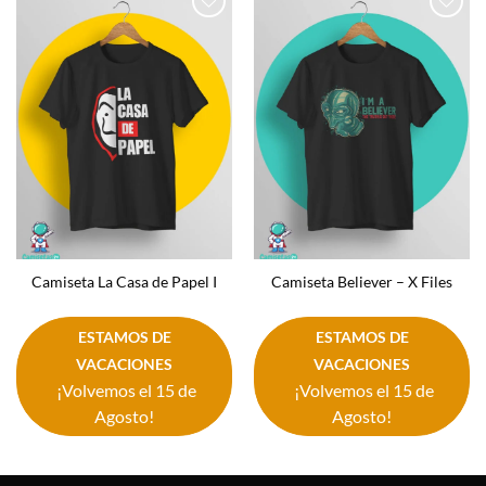
Añadir
Añadir
a la
a la
lista de
lista de
deseos
deseos
Camiseta La Casa de Papel I
Camiseta Believer – X Files
ESTAMOS DE
ESTAMOS DE
VACACIONES
VACACIONES
¡Volvemos el 15 de
¡Volvemos el 15 de
Agosto!
Agosto!