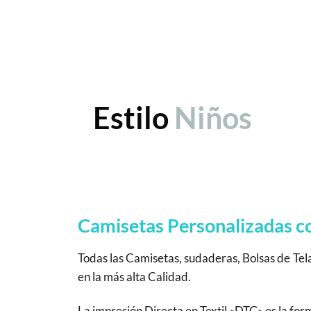
Estilo
Niños
Camisetas Personalizadas con
Todas las Camisetas, sudaderas, Bolsas de Tel
en la más alta Calidad.
La impresión Directa en Textil «DTG» es la fo