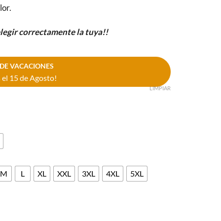
lor.
elegir correctamente la tuya!!
DE VACACIONES
el 15 de Agosto!
LIMPIAR
M
L
XL
XXL
3XL
4XL
5XL