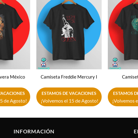
Añadir
Añadir
a la
a la
lista de
lista de
deseos
deseos
vera México
Camiseta Freddie Mercury I
Camiset
VACACIONES
ESTAMOS DE VACACIONES
ESTAMOS D
5 de Agosto!
¡Volvemos el 15 de Agosto!
¡Volvemos e
INFORMACIÓN
E