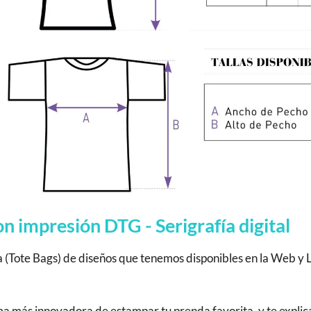
 impresión DTG - Serigrafía digital
a (Tote Bags) de diseños que tenemos disponibles en la Web y 
rma más innovadora de estampar tu prenda favorita, y te expli