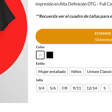
impresión en Alta Definición DTG – Full Co
**Recuerda ver el cuadro de tallas para 
ESTAMOS 
¡Volvemos 
Color
Estilo
Mujer entallado
Niños
Unisex Classic
talla
3/4
5/6
7/8
9/11
12/14
S