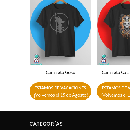
Añadir
a la
lista de
deseos
Camiseta Goku
Camiseta Cala
ESTAMOS DE VACACIONES
ESTAMOS DE 
¡Volvemos el 15 de Agosto!
¡Volvemos el 1
CATEGORÍAS