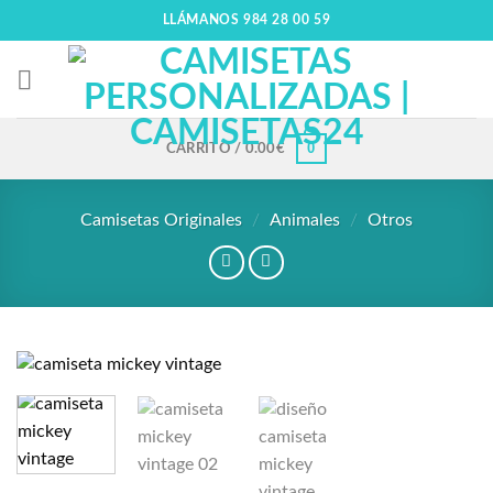
LLÁMANOS 984 28 00 59
0
CARRITO /
0.00
€
Camisetas Originales
/
Animales
/
Otros
Añadir
a la
lista
de