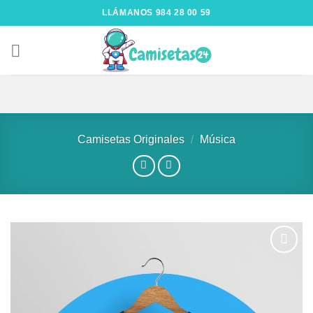
LLÁMANOS 984 28 00 59
Camisetas Originales
/
Música
Añadir
a la
lista de
deseos