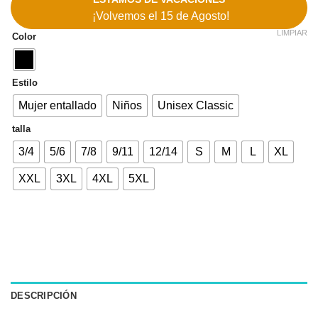
¡Volvemos el 15 de Agosto!
LIMPIAR
Color
Estilo
Mujer entallado
Niños
Unisex Classic
talla
3/4
5/6
7/8
9/11
12/14
S
M
L
XL
XXL
3XL
4XL
5XL
DESCRIPCIÓN