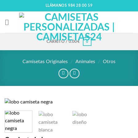
LLÁMANOS 984 28 00 59
0
CARRITO /
0.00
€
Camisetas Originales
/
Animales
/
Otros
Añadir
a la
lista
de