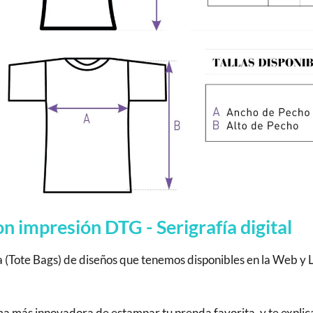
 impresión DTG - Serigrafía digital
a (Tote Bags) de diseños que tenemos disponibles en la Web y 
rma más innovadora de estampar tu prenda favorita, y te expli