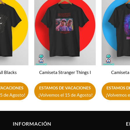
Añadir
Añadir
a la
a la
lista de
lista de
deseos
deseos
ll Blacks
Camiseta Stranger Things I
Camiseta
VACACIONES
ESTAMOS DE VACACIONES
ESTAMOS D
5 de Agosto!
¡Volvemos el 15 de Agosto!
¡Volvemos e
INFORMACIÓN
E