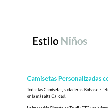
Estilo
Niños
Camisetas Personalizadas con
Todas las Camisetas, sudaderas, Bolsas de Tel
en la más alta Calidad.
La impresión Directa en Textil «DTG» es la fo