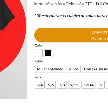
impresión en Alta Definición DTG – Full Co
**Recuerda ver el cuadro de tallas para 
ESTAMOS 
¡Volvemos 
Color
Estilo
Mujer entallado
Niños
Unisex Classic
talla
3/4
5/6
7/8
9/11
12/14
S