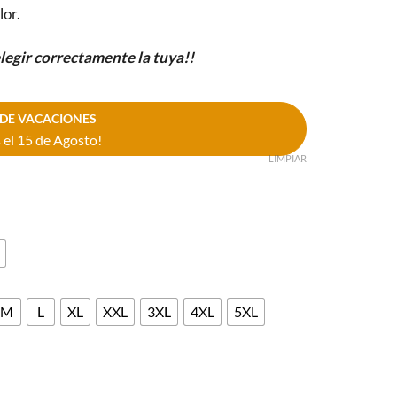
lor.
elegir correctamente la tuya!!
DE VACACIONES
el 15 de Agosto!
LIMPIAR
M
L
XL
XXL
3XL
4XL
5XL