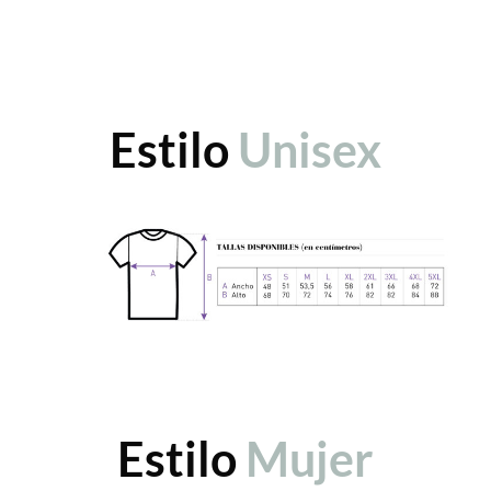
Estilo
Unisex
Estilo
Mujer