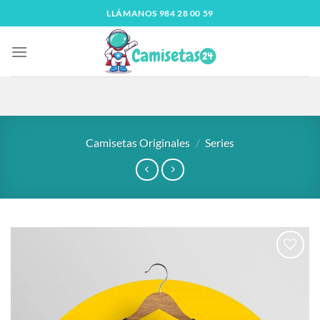
LLÁMANOS 984 28 00 59
Camisetas Originales
/
Series
Añadir
a la
lista
de