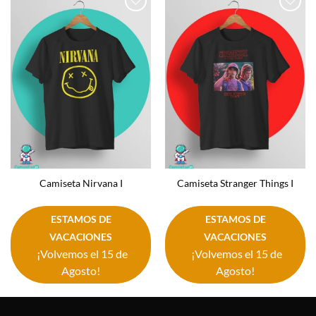
Añadir
Añadir
a la
a la
lista de
lista de
deseos
deseos
Camiseta Nirvana I
Camiseta Stranger Things I
ESTAMOS DE
ESTAMOS DE
VACACIONES
VACACIONES
¡Volvemos el 15 de
¡Volvemos el 15 de
Agosto!
Agosto!