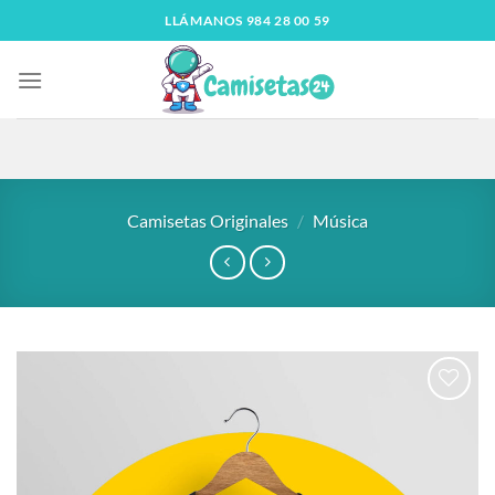
LLÁMANOS 984 28 00 59
Camisetas Originales
/
Música
Añadir
a la
lista
de