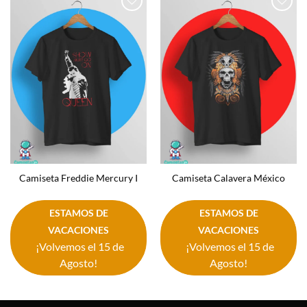
Añadir
Añadir
a la
a la
lista de
lista de
deseos
deseos
Camiseta Freddie Mercury I
Camiseta Calavera México
ESTAMOS DE
ESTAMOS DE
VACACIONES
VACACIONES
¡Volvemos el 15 de
¡Volvemos el 15 de
Agosto!
Agosto!