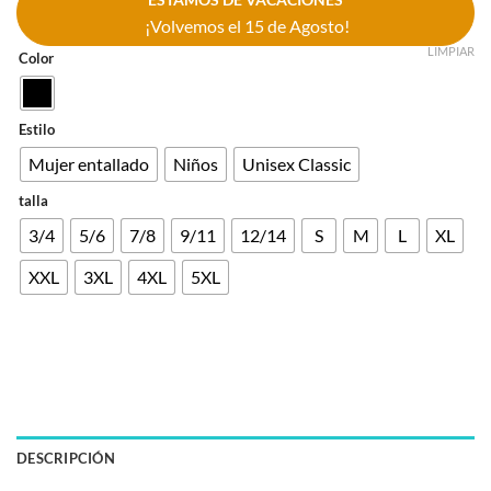
¡Volvemos el 15 de Agosto!
LIMPIAR
Color
Estilo
Mujer entallado
Niños
Unisex Classic
talla
3/4
5/6
7/8
9/11
12/14
S
M
L
XL
XXL
3XL
4XL
5XL
DESCRIPCIÓN