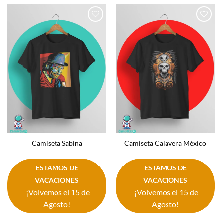
Añadir
Añadir
a la
a la
lista de
lista de
deseos
deseos
Camiseta Sabina
Camiseta Calavera México
ESTAMOS DE
ESTAMOS DE
VACACIONES
VACACIONES
¡Volvemos el 15 de
¡Volvemos el 15 de
Agosto!
Agosto!