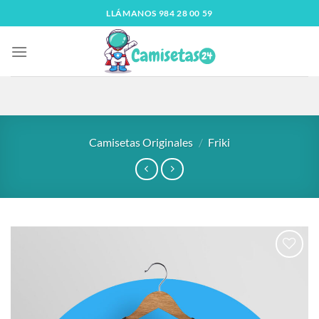
LLÁMANOS 984 28 00 59
Camisetas Originales
/
Friki
Añadir
a la
lista
de