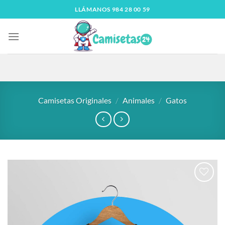
LLÁMANOS 984 28 00 59
Camisetas Originales
/
Animales
/
Gatos
Añadir
a la
lista
de