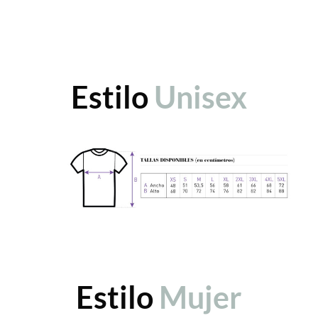
Estilo
Unisex
Estilo
Mujer