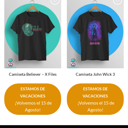
Añadir
Añadir
a la
a la
lista de
lista de
deseos
deseos
Camiseta Believer – X Files
Camiseta John Wick 3
ESTAMOS DE
ESTAMOS DE
VACACIONES
VACACIONES
¡Volvemos el 15 de
¡Volvemos el 15 de
Agosto!
Agosto!