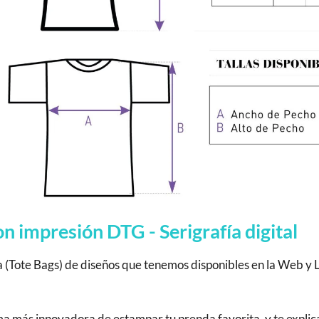
 impresión DTG - Serigrafía digital
a (Tote Bags) de diseños que tenemos disponibles en la Web y 
rma más innovadora de estampar tu prenda favorita, y te expli