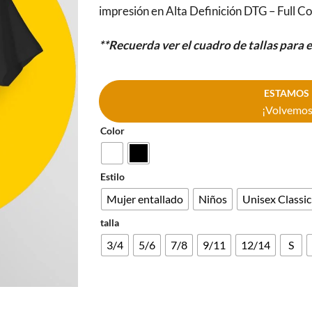
impresión en Alta Definición DTG – Full Co
**Recuerda ver el cuadro de tallas para 
ESTAMOS 
¡Volvemos 
Color
Estilo
Mujer entallado
Niños
Unisex Classic
talla
3/4
5/6
7/8
9/11
12/14
S