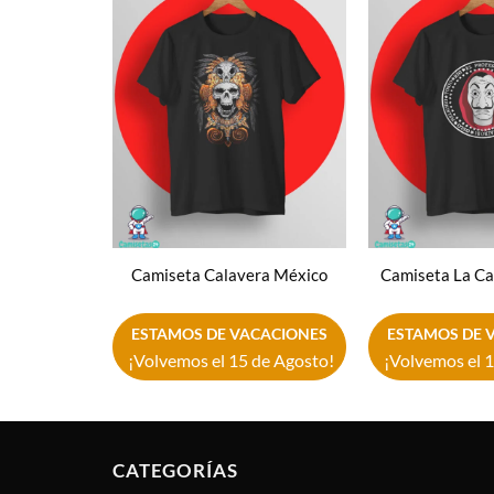
Añadir
a la
lista de
deseos
Camiseta Calavera México
Camiseta La Cas
ESTAMOS DE VACACIONES
ESTAMOS DE 
¡Volvemos el 15 de Agosto!
¡Volvemos el 1
CATEGORÍAS