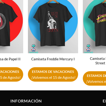
Añadir
Añadir
a la
a la
lista de
lista de
deseos
deseos
Camiseta
a de Papel II
Camiseta Freddie Mercury I
Street 
VACACIONES
ESTAMOS DE VACACIONES
ESTAMOS D
5 de Agosto!
¡Volvemos el 15 de Agosto!
¡Volvemos e
INFORMACIÓN
E