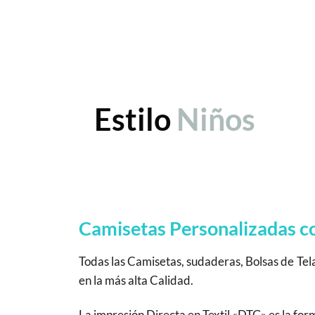
Estilo
Niños
Camisetas Personalizadas con
Todas las Camisetas, sudaderas, Bolsas de Tel
en la más alta Calidad.
La impresión Directa en Textil «DTG» es la fo