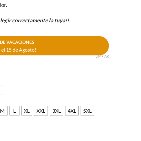
lor.
elegir correctamente la tuya!!
DE VACACIONES
el 15 de Agosto!
LIMPIAR
M
L
XL
XXL
3XL
4XL
5XL