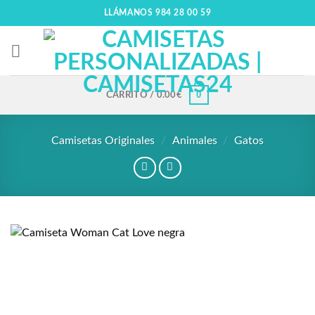
LLÁMANOS 984 28 00 59
0
CARRITO /
0.00
€
Camisetas Originales
/
Animales
/
Gatos
Añadir
a la
lista
de