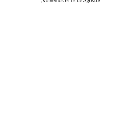
¡Volvemos el 15 de Agosto!