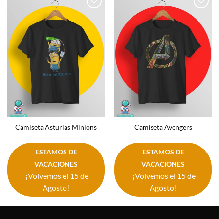
Añadir
Añadir
a la
a la
lista de
lista de
deseos
deseos
Camiseta Asturias Minions
Camiseta Avengers
ESTAMOS DE
ESTAMOS DE
VACACIONES
VACACIONES
¡Volvemos el 15 de
¡Volvemos el 15 de
Agosto!
Agosto!