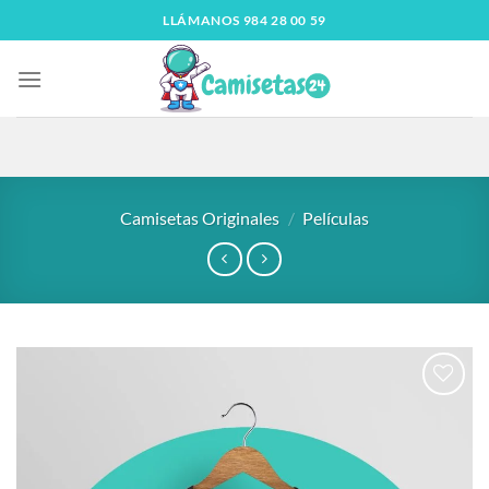
LLÁMANOS 984 28 00 59
Camisetas Originales
/
Películas
Añadir
a la
lista
de