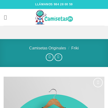
LLÁMANOS 984 28 00 59
Camisetas Originales
/
Friki
Añadir
a la
lista de
deseos