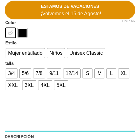
ESTAMOS DE VACACIONES
¡Volvemos el 15 de Agosto!
LIMPIAR
Color
Estilo
Mujer entallado
Niños
Unisex Classic
talla
3/4
5/6
7/8
9/11
12/14
S
M
L
XL
XXL
3XL
4XL
5XL
DESCRIPCIÓN