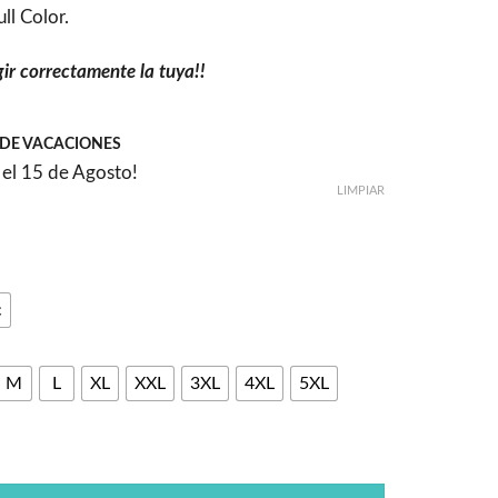
ll Color.
gir correctamente la tuya!!
DE VACACIONES
el 15 de Agosto!
LIMPIAR
c
M
L
XL
XXL
3XL
4XL
5XL