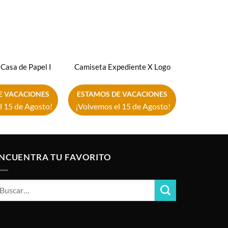
Casa de Papel I
Camiseta Expediente X Logo
Camis
E VACACIONES
ESTAMOS DE VACACIONES
ESTAMOS
l 15 de Agosto!
¡Volvemos el 15 de Agosto!
¡Volvemos
NCUENTRA TU FAVORITO