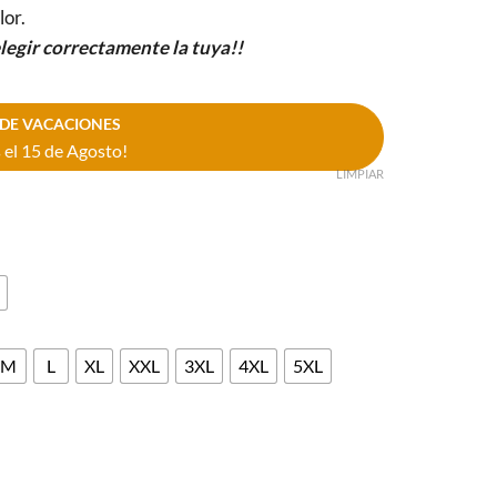
lor.
elegir correctamente la tuya!!
DE VACACIONES
el 15 de Agosto!
LIMPIAR
M
L
XL
XXL
3XL
4XL
5XL