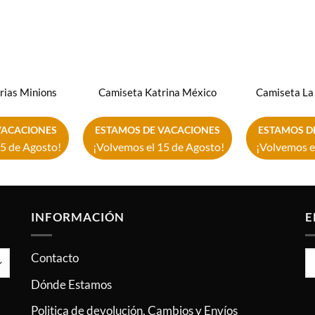
rias Minions
Camiseta Katrina México
Camiseta La 
VACACIONES
ESTAMOS DE VACACIONES
ESTAMOS D
5 de Agosto!
¡Volvemos el 15 de Agosto!
¡Volvemos e
INFORMACIÓN
E
Contacto
Dónde Estamos
Politica de devolución, Cambios y Envíos