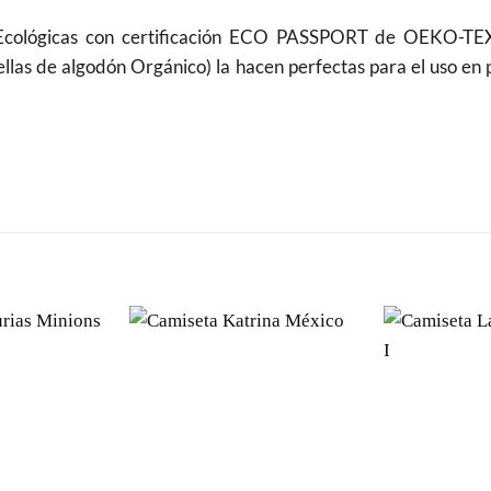
 Ecológicas con certificación ECO PASSPORT de OEKO-TEX
ellas de algodón Orgánico) la hacen perfectas para el uso en 
Añadir
Añadir
a la
a la
lista de
lista de
deseos
deseos