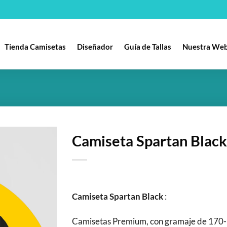
Tienda Camisetas
Diseñador
Guía de Tallas
Nuestra We
Camiseta Spartan Black
Añadir
a la
lista
de
Camiseta Spartan Black
:
deseos
Camisetas Premium, con gramaje de 170-