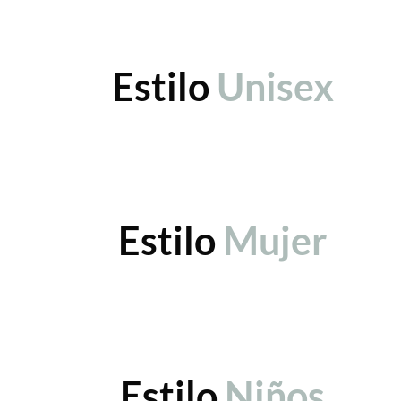
Estilo
Unisex
Estilo
Mujer
Estilo
Niños