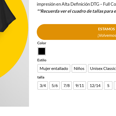
impresión en Alta Definición DTG – Full Co
**Recuerda ver el cuadro de tallas para 
ESTAMOS 
¡Volvemos 
Color
Estilo
Mujer entallado
Niños
Unisex Classic
talla
3/4
5/6
7/8
9/11
12/14
S