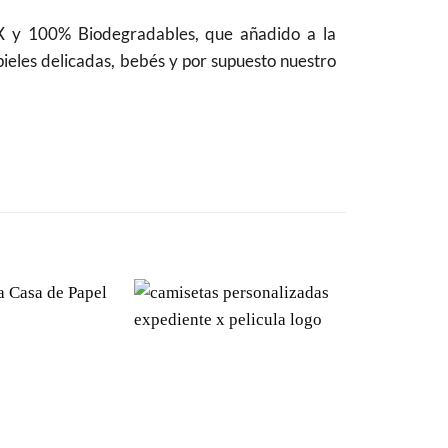
 y 100% Biodegradables, que añadido a la
pieles delicadas, bebés y por supuesto nuestro
Añadir
Añadir
a la
a la
lista de
lista de
deseos
deseos