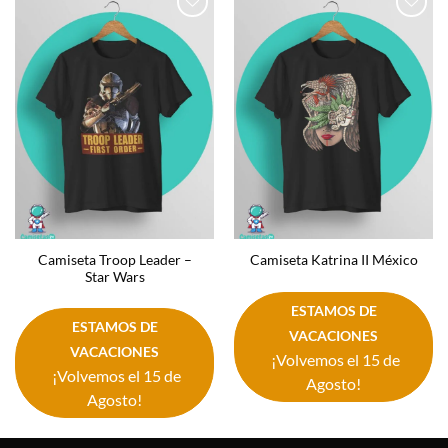
Añadir
Añadir
a la
a la
lista de
lista de
deseos
deseos
Camiseta Troop Leader –
Camiseta Katrina II México
Star Wars
ESTAMOS DE
ESTAMOS DE
VACACIONES
VACACIONES
¡Volvemos el 15 de
¡Volvemos el 15 de
Agosto!
Agosto!