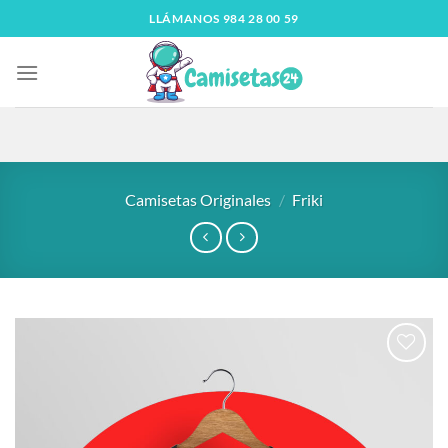
LLÁMANOS 984 28 00 59
Camisetas Originales
/
Friki
Añadir
a la
lista
de