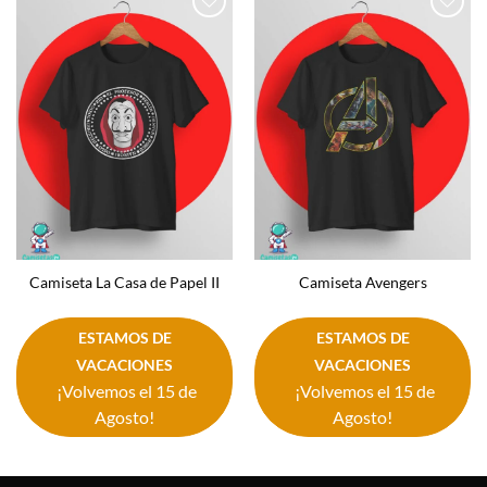
Añadir
Añadir
a la
a la
lista de
lista de
deseos
deseos
Camiseta La Casa de Papel II
Camiseta Avengers
ESTAMOS DE
ESTAMOS DE
VACACIONES
VACACIONES
¡Volvemos el 15 de
¡Volvemos el 15 de
Agosto!
Agosto!