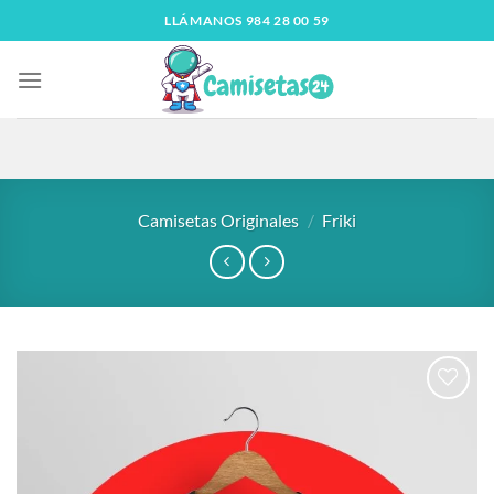
LLÁMANOS 984 28 00 59
Camisetas Originales
/
Friki
Añadir
a la
lista
de