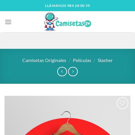
LLÁMANOS 984 28 00 59
Camisetas Originales
/
Películas
/
Slasher
Añadir
a la
lista
de