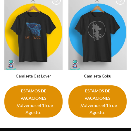
Añadir
Añadir
a la
a la
lista de
lista de
deseos
deseos
Camiseta Cat Lover
Camiseta Goku
ESTAMOS DE
ESTAMOS DE
VACACIONES
VACACIONES
¡Volvemos el 15 de
¡Volvemos el 15 de
Agosto!
Agosto!