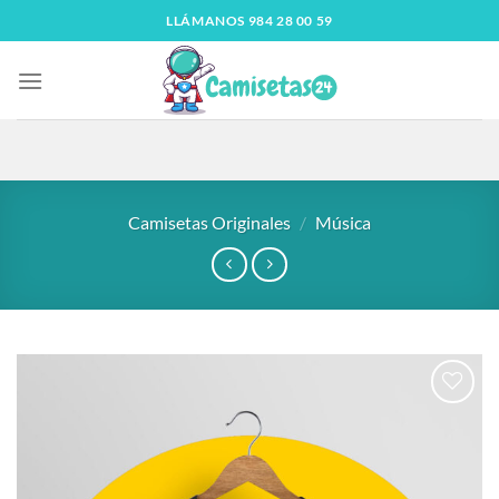
LLÁMANOS 984 28 00 59
Camisetas Originales
/
Música
Añadir
a la
lista
de