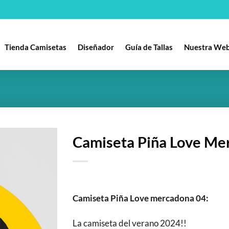
Tienda Camisetas
Diseñador
Guía de Tallas
Nuestra We
Camiseta Piña Love Me
Añadir
a la
lista
de
Camiseta Piña Love mercadona 04:
deseos
La camiseta del verano 2024!!