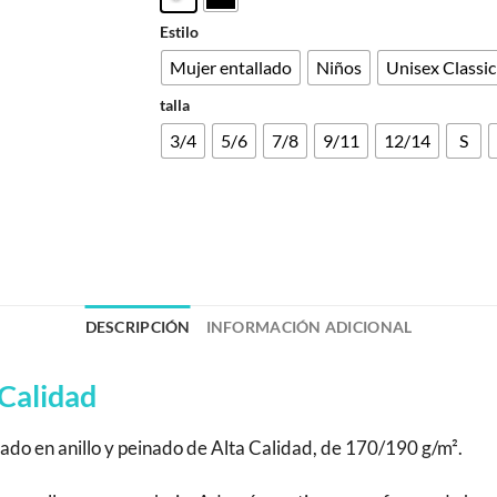
Estilo
Mujer entallado
Niños
Unisex Classic
talla
3/4
5/6
7/8
9/11
12/14
S
DESCRIPCIÓN
INFORMACIÓN ADICIONAL
Calidad
do en anillo y peinado de Alta Calidad, de 170/190 g/m².