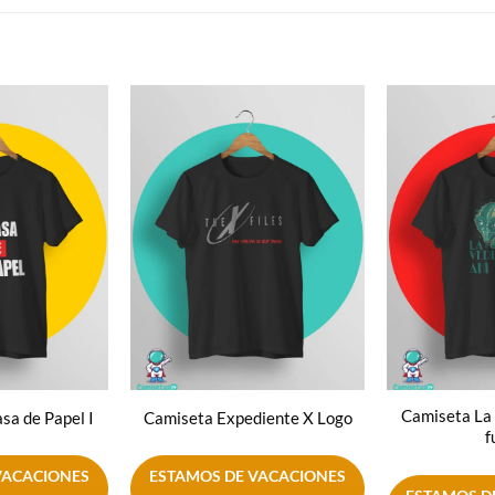
Añadir
Añadir
a la
a la
lista de
lista de
deseos
deseos
Camiseta La 
sa de Papel I
Camiseta Expediente X Logo
f
VACACIONES
ESTAMOS DE VACACIONES