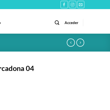
b
Acceder
rcadona 04