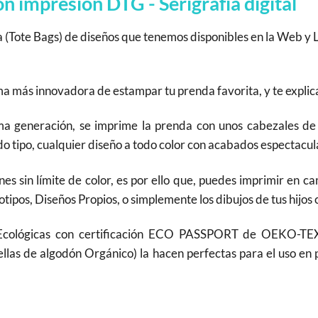
 impresión DTG - Serigrafía digital
a (Tote Bags) de diseños que tenemos disponibles en la Web y 
rma más innovadora de estampar tu prenda favorita, y te expli
 generación, se imprime la prenda con unos cabezales de A
 tipo, cualquier diseño a todo color con acabados espectacula
nes sin límite de color, es por ello que, puedes imprimir en 
tipos, Diseños Propios, o simplemente los dibujos de tus hijos 
 Ecológicas con certificación ECO PASSPORT de OEKO-TEX
ellas de algodón Orgánico) la hacen perfectas para el uso en 