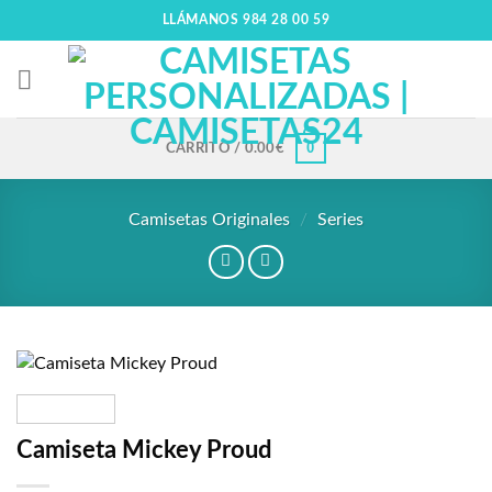
LLÁMANOS 984 28 00 59
0
CARRITO /
0.00
€
Camisetas Originales
/
Series
Añadir
a la
Camiseta Mickey Proud
lista
de