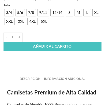
talla
3/4
5/6
7/8
9/11
12/14
S
M
L
XL
XXL
3XL
4XL
5XL
AÑADIR AL CARRITO
DESCRIPCIÓN
INFORMACIÓN ADICIONAL
Camisetas Premium de Alta Calidad
Camisetas de Algodón 100% Pre-encogido, hilado en