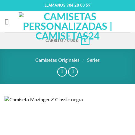
LLÁMANOS 984 28 00 59
0
CARRITO /
0.00
€
Camisetas Originales
/
Series
Añadir
a la
lista
de