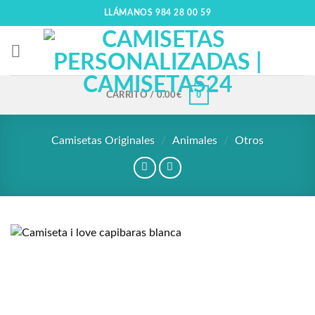
LLÁMANOS 984 28 00 59
0
CARRITO /
0.00
€
Camisetas Originales
/
Animales
/
Otros
Añadir
a la
lista
de