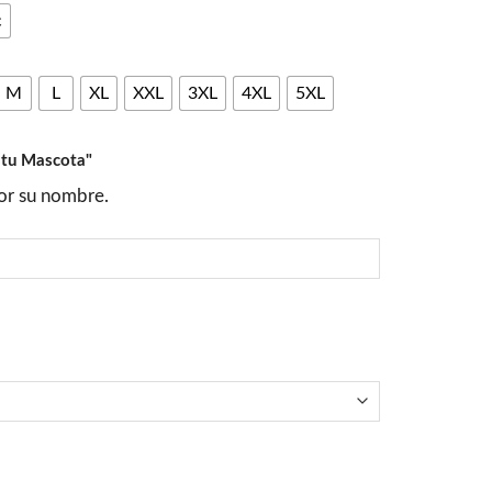
c
M
L
XL
XXL
3XL
4XL
5XL
 tu Mascota"
por su nombre.