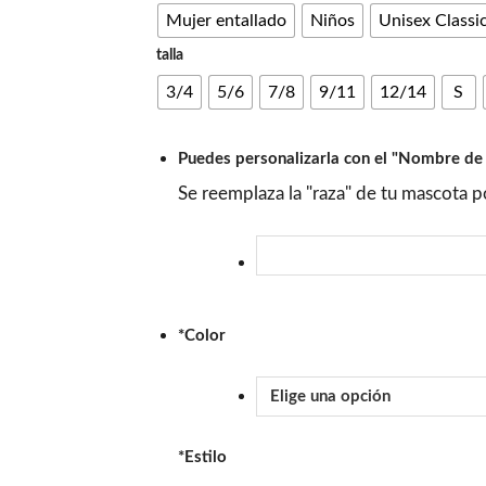
Mujer entallado
Niños
Unisex Classi
talla
3/4
5/6
7/8
9/11
12/14
S
Puedes personalizarla con el "Nombre de
Se reemplaza la "raza" de tu mascota 
*
Color
*
Estilo