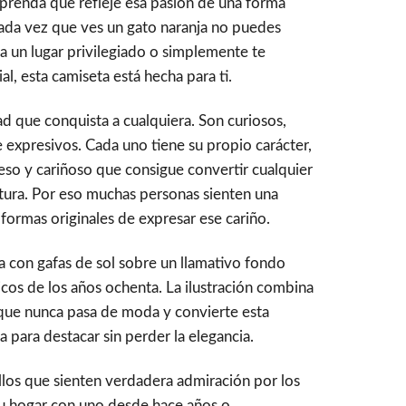
a prenda que refleje esa pasión de una forma
 cada vez que ves un gato naranja no puedes
upa un lugar privilegiado o simplemente te
al, esta camiseta está hecha para ti.
d que conquista a cualquiera. Son curiosos,
expresivos. Cada uno tiene su propio carácter,
eso y cariñoso que consigue convertir cualquier
ra. Por eso muchas personas sienten una
formas originales de expresar ese cariño.
a con gafas de sol sobre un llamativo fondo
sicos de los años ochenta. La ilustración combina
 que nunca pasa de moda y convierte esta
 para destacar sin perder la elegancia.
los que sienten verdadera admiración por los
tu hogar con uno desde hace años o