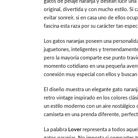
gatos de pelaje naranja y desean lucir un
original, divertida y con mucho estilo. Si
evitar sonreír, si en casa uno de ellos oc
fascina esta raza por su carácter tan especi
Los gatos naranjas poseen una personalida
juguetones, inteligentes y tremendamente 
pero la mayoría comparte ese punto travi
momento cotidiano en una pequeña aventu
conexión muy especial con ellos y buscan 
El diseño muestra un elegante gato naranj
retro vintage inspirado en los colores clá
un estilo moderno con un aire nostálgico
camiseta en una prenda diferente, perfecta
La palabra
Lover
representa a todos aquel
gatos naranjas. No importa si compartes 