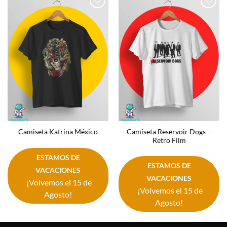
Añadir
Añadir
a la
a la
lista de
lista de
deseos
deseos
Camiseta Reservoir Dogs –
Camiseta Katrina México
Retro Film
ESTAMOS DE
ESTAMOS DE
VACACIONES
VACACIONES
¡Volvemos el 15 de
¡Volvemos el 15 de
Agosto!
Agosto!