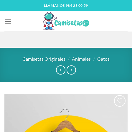
LLÁMANOS 984 28 00 59
Camisetas Originales
/
Animales
/
Gatos
Añadir
a la
lista
de