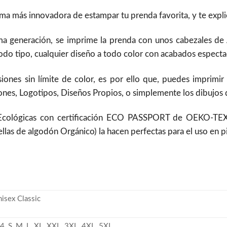
orma más innovadora de estampar tu prenda favorita, y te exp
a generación, se imprime la prenda con unos cabezales de Al
do tipo, cualquier diseño a todo color con acabados espectac
siones sin límite de color, es por ello que, puedes imprimir
nes, Logotipos, Diseños Propios, o simplemente los dibujos de
 Ecológicas con certificación ECO PASSPORT de OEKO-TEX
ellas de algodón Orgánico) la hacen perfectas para el uso en 
nisex Classic
4, S, M, L, XL, XXL, 3XL, 4XL, 5XL