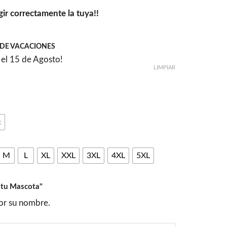
gir correctamente la tuya!!
DE VACACIONES
el 15 de Agosto!
LIMPIAR
c
M
L
XL
XXL
3XL
4XL
5XL
 tu Mascota"
por su nombre.