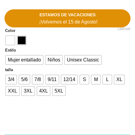
ESTAMOS DE VACACIONES
¡Volvemos el 15 de Agosto!
LIMPIAR
Color
Estilo
Mujer entallado
Niños
Unisex Classic
talla
3/4
5/6
7/8
9/11
12/14
S
M
L
XL
XXL
3XL
4XL
5XL