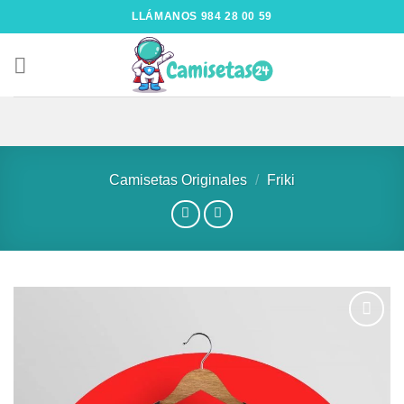
LLÁMANOS 984 28 00 59
Camisetas Originales
/
Friki
Añadir
a la
lista de
deseos