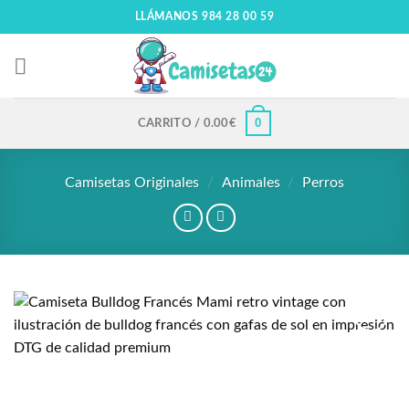
LLÁMANOS 984 28 00 59
0
CARRITO /
0.00
€
Camisetas Originales
/
Animales
/
Perros
Añadir
a la
lista
de