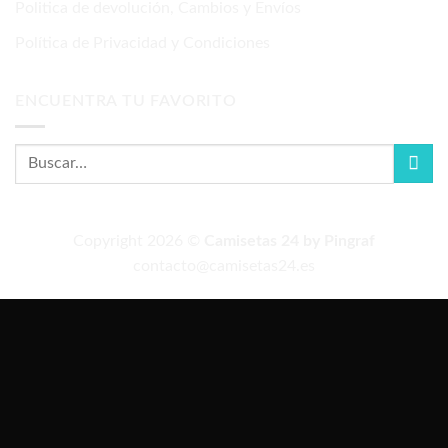
Politica de devolución, Cambios y Envíos
Política de Privacidad y Condiciones
ENCUENTRA TU FAVORITO
Copyright 2026 ©
Camisetas 24 by Pingraf
contacto@camisetas24.es