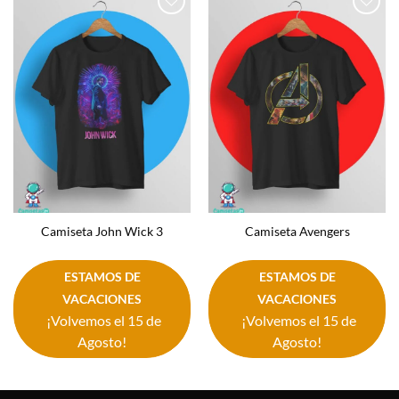
Añadir
Añadir
a la
a la
lista de
lista de
deseos
deseos
Camiseta John Wick 3
Camiseta Avengers
ESTAMOS DE
ESTAMOS DE
VACACIONES
VACACIONES
¡Volvemos el 15 de
¡Volvemos el 15 de
Agosto!
Agosto!