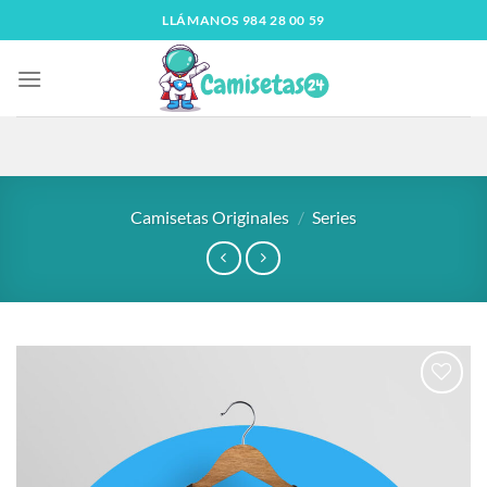
LLÁMANOS 984 28 00 59
Camisetas Originales
/
Series
Añadir
a la
lista
de