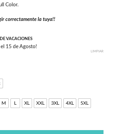
ll Color.
gir correctamente la tuya!!
DE VACACIONES
el 15 de Agosto!
LIMPIAR
c
M
L
XL
XXL
3XL
4XL
5XL